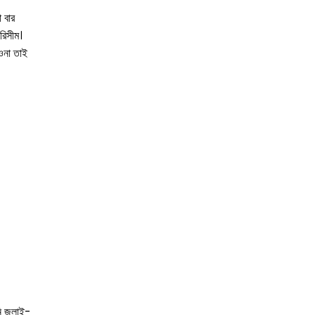
 বার
রিসীম।
াওনা তাই
 জুলাই-