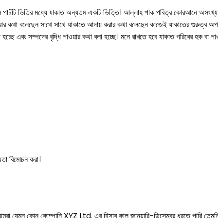
ূল পাচঁটি ভিতির মধ্যে যাকাত অন্যতম একটি ভিত্তি। আল্লাহ পাক পবিত্র কোরআনে অসংখ্যা
র কথা বলেছেন সাথে সাথে যাকাতে আদায় করার কথা বলেছেন কাজেই যাকাতের গুরুত্ব অপ
া হচ্ছে এবং সম্পদের বৃদ্ধি পাওয়ার কথা বলা হচ্ছে। মনে রাখতে হবে যাকাত গরিবের হক বা প
্যতা বিমোচন করা।
মন কোন কোম্পানি XYZ Ltd. এর হিসাব কাল জানুয়ারি-ডিসেম্বর ধরতে পারি তেমনি