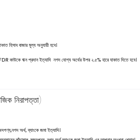
যাকাত
হিসাব বাজার মূল্য অনুযায়ী হবে।
FDR কাউকে ঋন প্রদান ইত্যাদি নগদ যোগ্য অর্থের উপর ২.৫% হারে যাকাত দিতে হবে।
ুজদপণ্য,নগদ অর্থ, ব্যাংকে জমা ইত্যাদি।
ও ব্যবসায়ের কাঁচামাল, মুজদপন্য, নগদ অর্থ,ব্যাংকে জমা ইত্যাদি এর আপনার অংশবা শেয়ার।